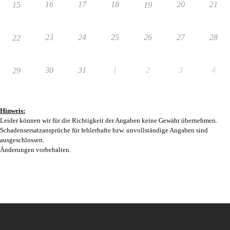
16
17
18
20
21
15
19
23
24
25
26
27
28
22
30
31
1
2
3
4
29
Hinweis:
Leider können wir für die Richtigkeit der Angaben keine Gewähr übernehmen.
Schadensersatzansprüche für fehlerhafte bzw. unvollständige Angaben sind
ausgeschlossen.
Änderungen vorbehalten.