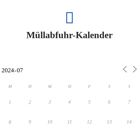
Müllabfuhr-Kalender
M
D
M
D
F
S
S
3
4
5
6
7
1
2
9
10
11
12
13
14
8