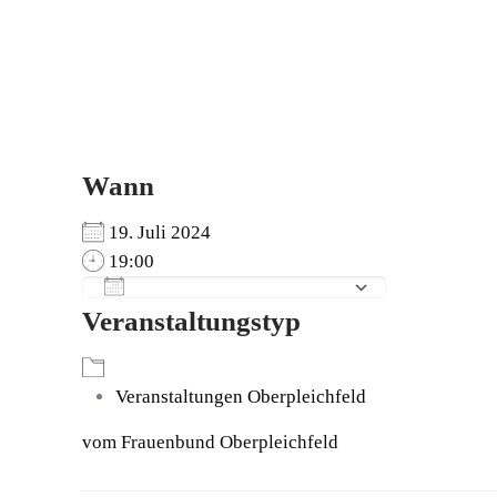
Wann
19. Juli 2024
19:00
Zum Kalender hinzufügen
Veranstaltungstyp
ICS herunterladen
Google Kalender
iCalendar
Office 365
Outlook Live
Veranstaltungen Oberpleichfeld
vom Frauenbund Oberpleichfeld