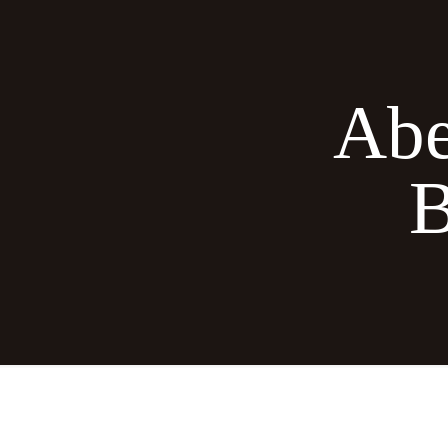
Abe
B