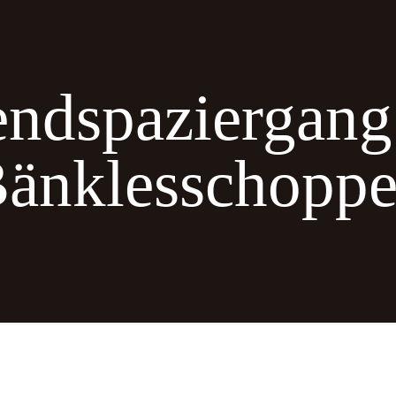
ndspaziergang
änklesschopp