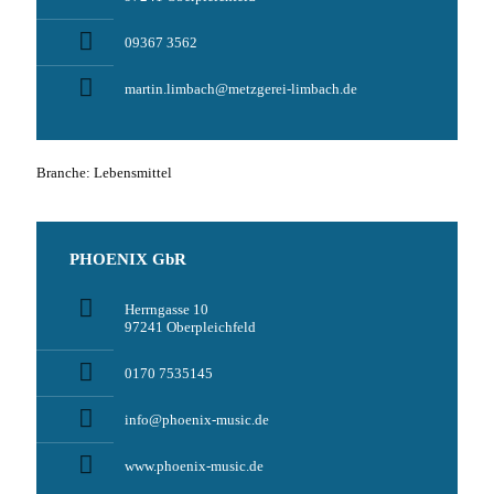
09367 3562
martin.limbach@metzgerei-limbach.de
Branche: Lebensmittel
PHOENIX GbR
Herrngasse 10
97241 Oberpleichfeld
0170 7535145
info@phoenix-music.de
www.phoenix-music.de