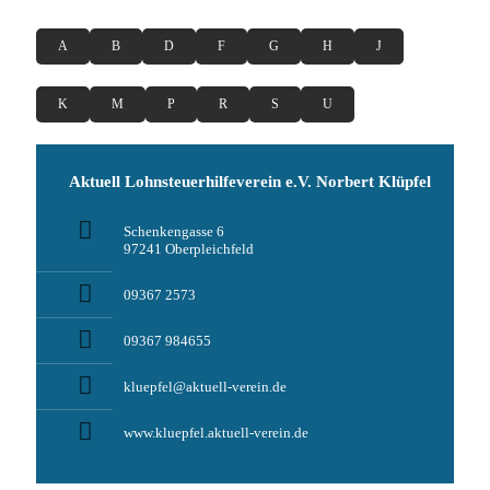
A
B
D
F
G
H
J
K
M
P
R
S
U
Aktuell Lohnsteuerhilfeverein e.V. Norbert Klüpfel
Schenkengasse 6
97241 Oberpleichfeld
09367 2573
09367 984655
kluepfel@aktuell-verein.de
www.kluepfel.aktuell-verein.de