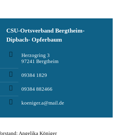
CSU-Ortsverband Bergtheim-
Dipbach- Opferbaum
Herzogring 3
97241 Bergtheim
09384 1829
09384 882466
koeniger.a@mail.de
orstand: Angelika Königer