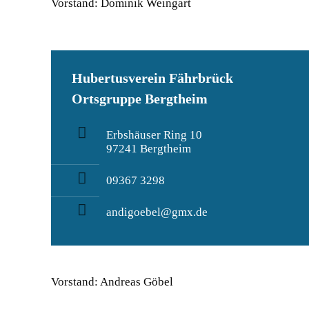
Vorstand: Dominik Weingart
Hubertusverein Fährbrück
Ortsgruppe Bergtheim
Erbshäuser Ring 10
97241 Bergtheim
09367 3298
andigoebel@gmx.de
Vorstand: Andreas Göbel