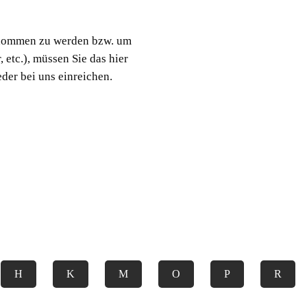
enommen zu werden bzw. um
etc.), müssen Sie das hier
der bei uns einreichen.
H
K
M
O
P
R