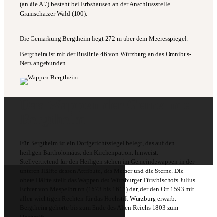
(an die A 7) besteht bei Erbshausen an der Anschlussstelle
Gramschatzer Wald (100).
Die Gemarkung Bergtheim liegt 272 m über dem Meeresspiegel.
Bergtheim ist mit der Buslinie 46 von Würzburg an das Omnibus-
Netz angebunden.
Das Wappen der Gemeinde
Bergtheim
Für Bergtheim ist ein Dorfgerichtssiegel belegt, das auf den
heiligen Bartholomäus, den Kirchenpatron, hinweist.
Stellvertretend für den Heiligen stehen im Gemeindewappen in der
unteren Hälfte dessen Attribute, das Messer und die Sterne. Die
obere Hälfte stellt das Wappen des Würzburger Fürstbischofs Julius
Echter von Mespelbrunn (1573 bis 1617) dar, der den Ort 1593 mit
allen wichtigen Rechten für das Hochstift Würzburg erwarb.
Bergtheim gehörte bis zum Ende des Alten Reichs 1803 zum
Hochstift.