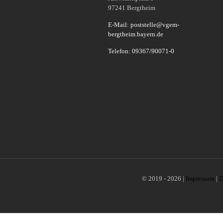
97241 Bergtheim
E-Mail: poststelle@vgem-
bergtheim.bayern.de
Telefon: 09367/90071-0
© 2019 - 2026 |
Impressum
|
D