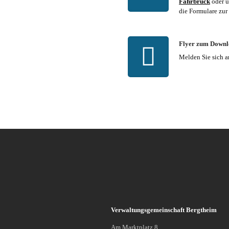
Fährbrück
oder ü
die Formulare zur
Flyer zum Down
Melden Sie sich a
Verwaltungsgemeinschaft Bergtheim
Am Marktplatz 8