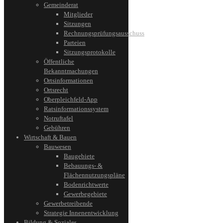
Gemeinderat
Mitglieder
Sitzungen
Rechnungsprüfungsausschuss
Parteien
Sitzungsprotokolle
Öffentliche
Bekanntmachungen
Ortsinformationen
Ortsrecht
Oberpleichfeld-App
Ratsinformationssystem
Notruftafel
Gebühren
Wirtschaft & Bauen
Bauwesen
Baugebiete
Bebauungs- &
Flächennutzungspläne
Bodenrichtwerte
Gewerbegebiete
Gewerbetreibende
Strategie Innenentwicklung
Bildung & Soziales