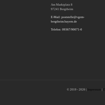
Am Marktplatz 8
97241 Bergtheim
E-Mail: poststelle@vgem-
bergtheim.bayern.de
Telefon: 09367/90071-0
© 2019 - 2026 |
Impressum
|
D