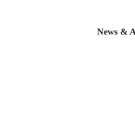
News & 
4. August 2026
10. Juli 2026
Gartenhütte auf
Turnusmäßi
dem
Wechsel der
Gemeindegelände
Wasserzähler
beschädigt
der Gemeind
Bergtheim