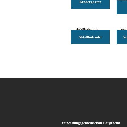
Kindergärten
Abfallkalender
Ve
Verwaltungsgemeinschaft Bergtheim