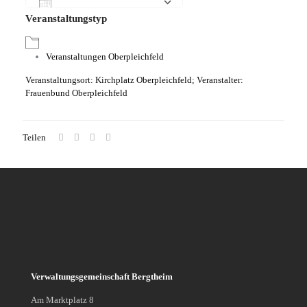
Zum Kalender hinzufügen
Veranstaltungstyp
ICS herunterladen
Google Kalender
iCalendar
Office 365
Outlook Live
Veranstaltungen Oberpleichfeld
Veranstaltungsort: Kirchplatz Oberpleichfeld; Veranstalter:
Frauenbund Oberpleichfeld
Teilen
Verwaltungsgemeinschaft Bergtheim
Am Marktplatz 8