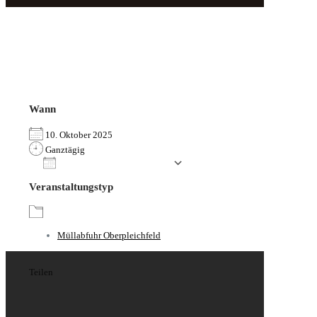
Wann
10. Oktober 2025
Ganztägig
Zum Kalender hinzufügen
ICS herunterladen
Google Kalender
iCalendar
Office 365
Outlook Live
Veranstaltungstyp
Müllabfuhr Oberpleichfeld
Teilen