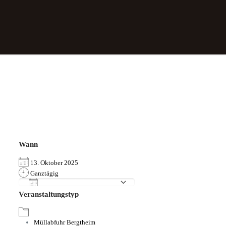
Wann
13. Oktober 2025
Ganztägig
Zum Kalender hinzufügen
Veranstaltungstyp
ICS herunterladen
Google Kalender
iCalendar
Office 365
Outlook Live
Müllabfuhr Bergtheim