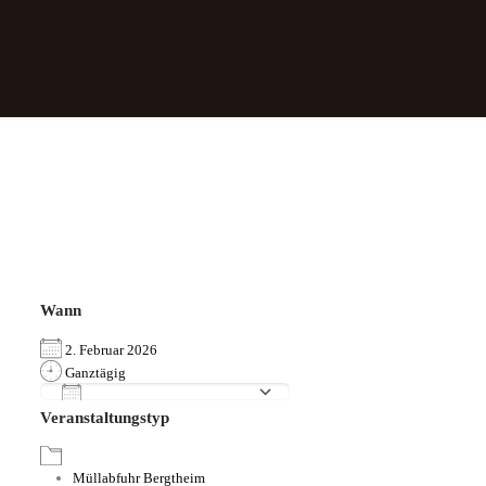
Wann
2. Februar 2026
Ganztägig
Zum Kalender hinzufügen
Veranstaltungstyp
ICS herunterladen
Google Kalender
iCalendar
Office 365
Outlook Live
Müllabfuhr Bergtheim