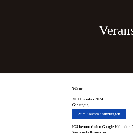
Veran
Wann
30. Dezember 2024
Ganztägig
Zum Kalender hinzufügen
ICS herunterladen
Google Kalender
i
Veranstaltungstyp