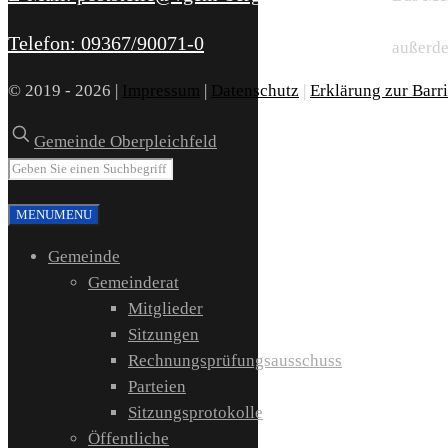
Telefon: 09367/90071-0
außerde
© 2019 - 2026 |
Impressum
|
Datenschutz
|
Erklärung zur Barri
Gemeinde Oberpleichfeld
MENU
MENU
Gemeinde
Gemeinderat
Mitglieder
Sitzungen
Rechnungsprüfungsausschuss
Parteien
Sitzungsprotokolle
Öffentliche