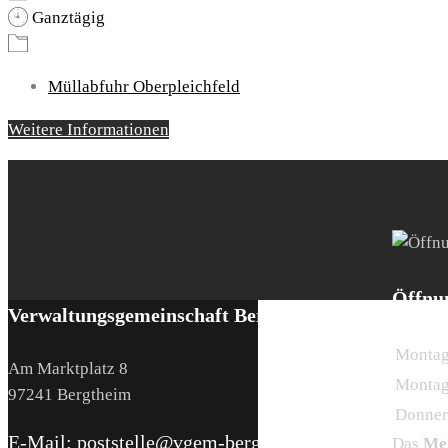
Ganztägig
Müllabfuhr Oberpleichfeld
Weitere Informationen
Öffnu
Verwaltungsgemeinschaft Bergtheim
Montag 
Am Marktplatz 8
Montag
97241 Bergtheim
Donner
E-Mail: poststelle@vgem-bergtheim.bayern.de
Das
Mel