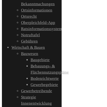
Bekanntmachungen
Ortsinformationen
Ortsrecht
Oberpleichfeld-App
Ratsinformationssystem
Notruftafel
Gebühren
Wirtschaft & Bauen
Bauwesen
Baugebiete
Bebauungs- &
Flächennutzungspläne
Bodenrichtwerte
Gewerbegebiete
Gewerbetreibende
Strategie
Innenentwicklung