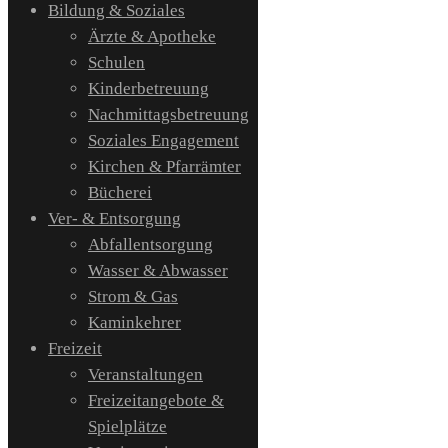
Bildung & Soziales
Ärzte & Apotheke
Schulen
Kinderbetreuung
Nachmittagsbetreuung
Soziales Engagement
Kirchen & Pfarrämter
Bücherei
Ver- & Entsorgung
Abfallentsorgung
Wasser & Abwasser
Strom & Gas
Kaminkehrer
Freizeit
Veranstaltungen
Freizeitangebote &
Spielplätze