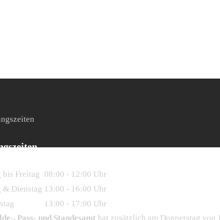
ngszeiten
bis Freitag
08:00 - 12:00 Uhr
 & Dienstag
13:00 - 16:00 Uhr
stag
13:00 - 17:00 Uhr
de-, Pass- und Standesamt
hat
zusätzlich
am Donnerstag von 17