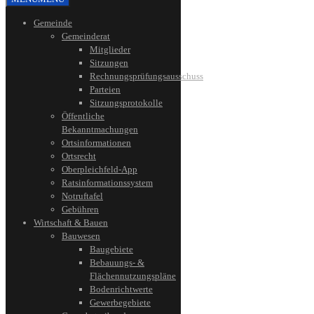
Gemeinde
Gemeinderat
Mitglieder
Sitzungen
Rechnungsprüfungsausschuss
Parteien
Sitzungsprotokolle
Öffentliche
Bekanntmachungen
Ortsinformationen
Ortsrecht
Oberpleichfeld-App
Ratsinformationssystem
Notruftafel
Gebühren
Wirtschaft & Bauen
Bauwesen
Baugebiete
Bebauungs- &
Flächennutzungspläne
Bodenrichtwerte
Gewerbegebiete