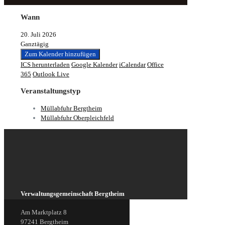
Wann
20. Juli 2026
Ganztägig
Zum Kalender hinzufügen
ICS herunterladen
Google Kalender
iCalendar
Office
365
Outlook Live
Veranstaltungstyp
Müllabfuhr Bergtheim
Müllabfuhr Oberpleichfeld
Verwaltungsgemeinschaft Bergtheim
Am Marktplatz 8
97241 Bergtheim