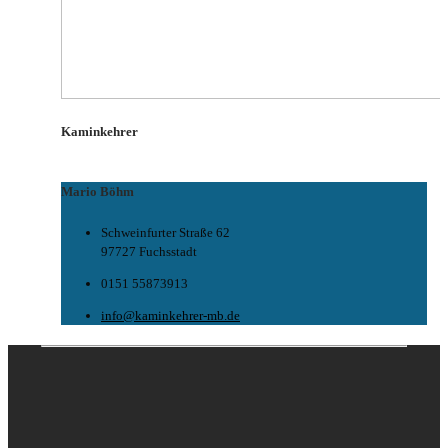
Kaminkehrer
Mario Böhm
Schweinfurter Straße 62
97727 Fuchsstadt
0151 55873913
info@kaminkehrer-mb.de