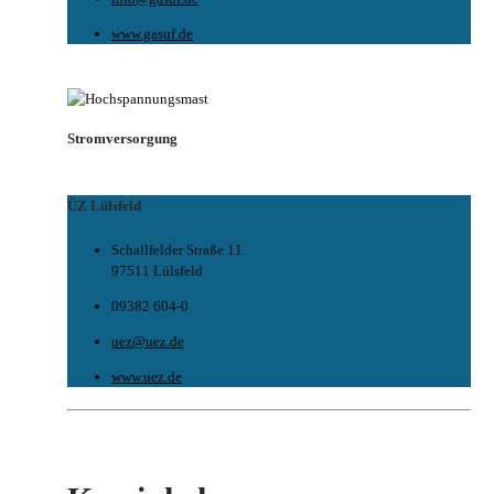
www.gasuf.de
Stromversorgung
ÜZ Lülsfeld
Schallfelder Straße 11
97511 Lülsfeld
09382 604-0
uez@uez.de
www.uez.de