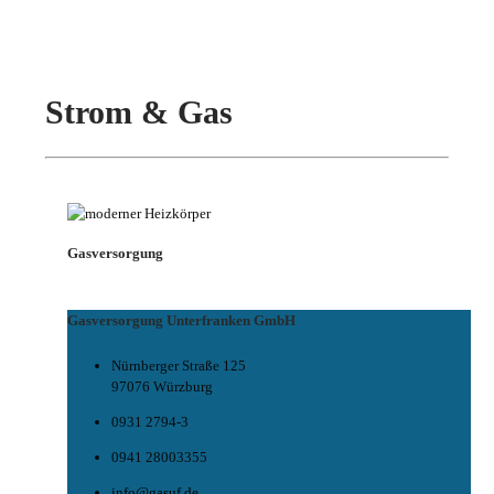
Strom & Gas
Gasversorgung
Gasversorgung Unterfranken GmbH
Nürnberger Straße 125
97076 Würzburg
0931 2794-3
0941 28003355
info@gasuf.de