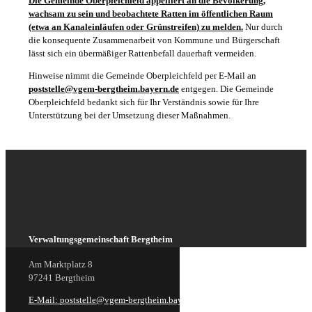
Die Gemeinde Oberpleichfeld appelliert an die Bevölkerung,
wachsam zu sein und beobachtete Ratten im öffentlichen Raum
(etwa an Kanaleinläufen oder Grünstreifen) zu melden.
Nur durch
die konsequente Zusammenarbeit von Kommune und Bürgerschaft
lässt sich ein übermäßiger Rattenbefall dauerhaft vermeiden.
Hinweise nimmt die Gemeinde Oberpleichfeld per E-Mail an
poststelle@vgem-bergtheim.bayern.de
entgegen. Die Gemeinde
Oberpleichfeld bedankt sich für Ihr Verständnis sowie für Ihre
Unterstützung bei der Umsetzung dieser Maßnahmen.
Verwaltungsgemeinschaft Bergtheim
Am Marktplatz 8
97241 Bergtheim
E-Mail: poststelle@vgem-bergtheim.bayern.de