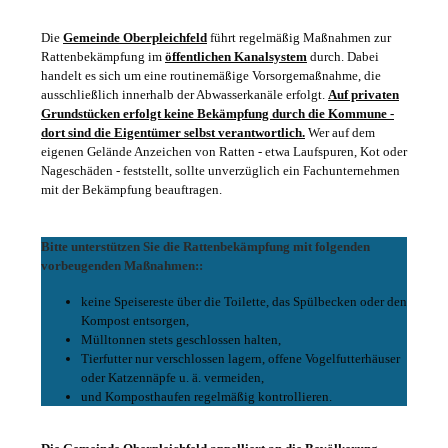
Die
Gemeinde Oberpleichfeld
führt regelmäßig Maßnahmen zur
Rattenbekämpfung im
öffentlichen Kanalsystem
durch. Dabei
handelt es sich um eine routinemäßige Vorsorgemaßnahme, die
ausschließlich innerhalb der Abwasserkanäle erfolgt.
Auf privaten
Grundstücken erfolgt keine Bekämpfung durch die Kommune -
dort sind die Eigentümer selbst verantwortlich.
Wer auf dem
eigenen Gelände Anzeichen von Ratten - etwa Laufspuren, Kot oder
Nageschäden - feststellt, sollte unverzüglich ein Fachunternehmen
mit der Bekämpfung beauftragen.
Bitte unterstützen Sie die Rattenbekämpfung mit folgenden
vorbeugenden Maßnahmen::
keine Speisereste über die Toilette, das Spülbecken oder den
Kompost entsorgen,
Mülltonnen stets geschlossen halten,
Tierfutter nur verschlossen lagern, offene Vogelfutterhäuser
oder Katzennäpfe u. ä. vermeiden,
und Komposthaufen regelmäßig kontrollieren.