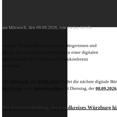
Thomas Eberth
am Mittwoch, den 09.09.2026, von 16 bis 18 Uhr
Landrat Thomas Eberth ist für die Bürgerinnen und
Bürger des Landkreises Würzburg in einer digitalen
Sprechstunde per Telefon und Videokonferenz
erreichbar.
Am
Mittwoch,
den
09.09.2026,
findet die nächste digitale B
bis 18 Uhr
statt.
Anmeldeschluss
ist Dienstag, der
08.09.2026
Die Pressemitteilung des Landkreises Würzburg hie